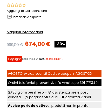
Aggiungi la tua recensione
Domande e risposte
Maggiori informazioni
674,00 €
-33%
999,00 €
paga fino a
24 rate
,
scopri di più
AGOSTO extra... sconti! Codice coupon: AGOSTOX
Ordini telefonici, preventivi, info whatsapp
391 7713491
📦
30 giorni per il reso
- 🎧 assistenza pre e post
vendita - 💳
pagamenti sicuri
- 🛡️ garanzia 2 anni
Avviso periodo estivo:
i prodotti non in pronta