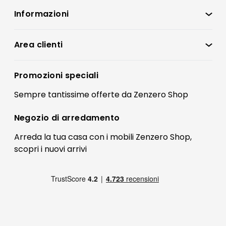
Informazioni
Zenzero Shop
Condizioni di vendita
Area clienti
Accedi
Privacy policy
Registrati
Promozioni speciali
Preferenze Cookies
Il mio account
Sempre tantissime
offerte
da Zenzero Shop
Termini e condizioni
Bonus Mobili
Contatti
Negozio di
arredamento
Blog Arredamento
FAQ
Arreda la tua casa con i mobili Zenzero Shop,
scopri i
nuovi arrivi
Pagamenti
Reso