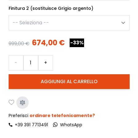
Finitura 2 (sostituisce Grigio argento)
674,00 €
-33%
999,00 €
Quantità
-
+
AGGIUNGI AL CARRELLO
Preferisci
ordinare telefonicamente?
+39 391 7713491
WhatsApp