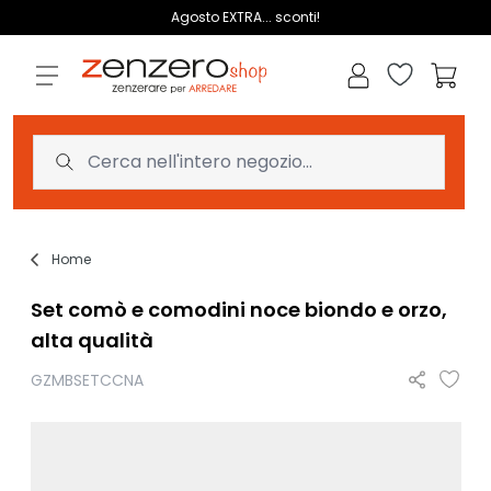
Salta al contenuto
Agosto EXTRA... sconti!
Lista dei des
Carrell
Home
Set comò e comodini noce biondo e orzo,
alta qualità
GZMBSETCCNA