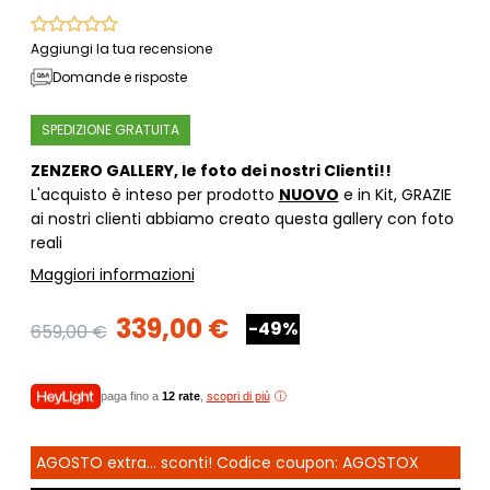
Aggiungi la tua recensione
Domande e risposte
SPEDIZIONE GRATUITA
ZENZERO GALLERY,
le foto dei nostri Clienti!!
L'acquisto è inteso per prodotto
NUOVO
e in Kit
, GRAZIE
ai nostri clienti abbiamo creato questa gallery con foto
reali
Maggiori informazioni
339,00 €
-49%
659,00 €
paga fino a
12 rate
,
scopri di più
AGOSTO extra... sconti! Codice coupon: AGOSTOX