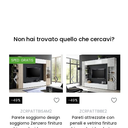
Non hai trovato quello che cercavi?
SPED. GRATIS
S
-49%
-49%
-
ZCRPATTBISAM2
ZCRPATTBIBE2
Parete soggiorno design
Pareti attrezzate con
S
soggiorno Zenzero finitura
pensili e vetrina finitura