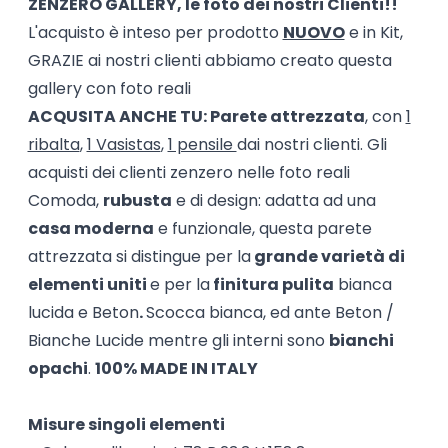
ZENZERO GALLERY,
le foto dei nostri Clienti!!
L'acquisto è inteso per prodotto
NUOVO
e in Kit
,
GRAZIE ai nostri clienti abbiamo creato questa
gallery con foto reali
ACQUSITA ANCHE TU:
Parete attrezzata
, con
1
ribalta
,
1 Vasistas
,
1 pensile
dai nostri clienti. Gli
acquisti dei clienti zenzero nelle foto reali
Comoda,
rubusta
e di design: adatta ad una
casa moderna
e funzionale, questa parete
attrezzata si distingue per la
grande varietà di
elementi uniti
e per la
finitura pulita
bianca
lucida e Beton
.
Scocca bianca, ed ante Beton /
Bianche Lucide mentre gli interni sono
bianchi
opachi
.
100% MADE IN ITALY
Misure singoli elementi