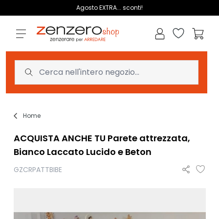
Salta al contenuto
Agosto EXTRA... sconti!
Lista dei des
Carrell
Home
ACQUISTA ANCHE TU Parete attrezzata,
Bianco Laccato Lucido e Beton
GZCRPATTBIBE