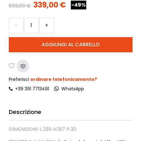
339,00 €
-49%
659,00 €
Quantità
-
+
AGGIUNGI AL CARRELLO
Preferisci
ordinare telefonicamente?
+39 391 7713491
WhatsApp
Descrizione
DIMENSIONI: L.295 H.187 P.30