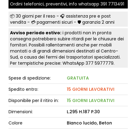
Ordini telefonici, preventivi, info whatsapp
391 7713491
📦
30 giorni per il reso
- 🎧 assistenza pre e post
vendita - 💳
pagamenti sicuri
- 🛡️ garanzia 2 anni
Avviso periodo estivo:
i prodotti non in pronta
consegna potrebbero subire ritardi per le chiusure dei
fornitori. Possibili rallentamenti anche per mobili
montati o di grandi dimensioni destinati al Centro-
Sud, a causa dei fermi dei trasportatori specializzati.
Per tempistiche precise: WhatsApp
377 5977779
.
Spese di spedizione:
GRATUITA
Spedito entro:
15 GIORNI LAVORATIVI
Disponibile per il ritiro in:
15 GIORNI LAVORATIVI
Dimensioni:
L.295 H.187 P.30
Colore
Bianco lucido, Beton