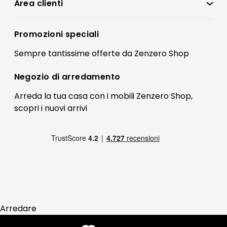
Condizioni di vendita
Area clienti
Accedi
Privacy policy
Registrati
Promozioni speciali
Preferenze Cookies
Il mio account
Sempre tantissime
offerte
da Zenzero Shop
Termini e condizioni
Bonus Mobili
Contatti
Negozio di
arredamento
Blog Arredamento
FAQ
Arreda la tua casa con i mobili Zenzero Shop,
scopri i
nuovi arrivi
Pagamenti
Reso
Arredare