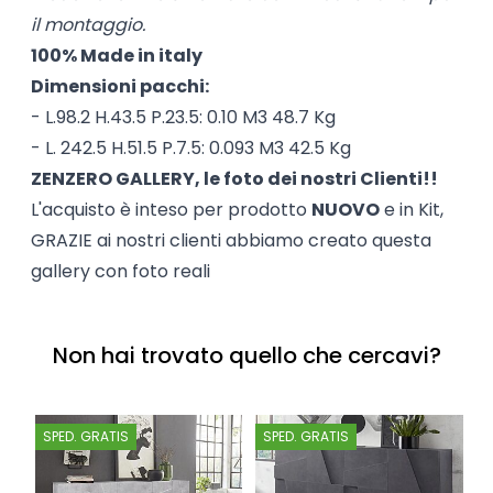
il montaggio.
100% Made in italy
Dimensioni pacchi:
- L.98.2 H.43.5 P.23.5: 0.10 M3 48.7 Kg
- L. 242.5 H.51.5 P.7.5: 0.093 M3 42.5 Kg
ZENZERO GALLERY, le foto dei nostri Clienti!!
L'acquisto è inteso per prodotto
NUOVO
e in Kit,
GRAZIE ai nostri clienti abbiamo creato questa
gallery con foto reali
Non hai trovato quello che cercavi?
SPED. GRATIS
SPED. GRATIS
S