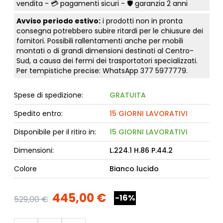
vendita - 💳
pagamenti sicuri
- 🛡️ garanzia 2 anni
Avviso periodo estivo:
i prodotti non in pronta
consegna potrebbero subire ritardi per le chiusure dei
fornitori. Possibili rallentamenti anche per mobili
montati o di grandi dimensioni destinati al Centro-
Sud, a causa dei fermi dei trasportatori specializzati.
Per tempistiche precise: WhatsApp
377 5977779
.
Spese di spedizione:
GRATUITA
Spedito entro:
15 GIORNI LAVORATIVI
Disponibile per il ritiro in:
15 GIORNI LAVORATIVI
Dimensioni:
L.224.1 H.86 P.44.2
Colore
Bianco lucido
445,00 €
-16%
529,00 €