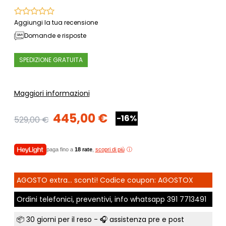
Aggiungi la tua recensione
Domande e risposte
SPEDIZIONE GRATUITA
Maggiori informazioni
445,00 €
-16%
529,00 €
paga fino a
18 rate
,
scopri di più
AGOSTO extra... sconti! Codice coupon: AGOSTOX
Ordini telefonici, preventivi, info whatsapp
391 7713491
📦
30 giorni per il reso
- 🎧 assistenza pre e post