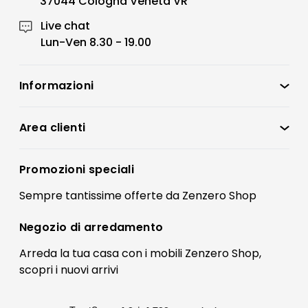
37044 Cologna Veneta VR
Live chat
Lun-Ven 8.30 - 19.00
Informazioni
Zenzero Shop
Condizioni di vendita
Area clienti
Accedi
Privacy policy
Registrati
Promozioni speciali
Preferenze Cookies
Il mio account
Sempre tantissime
offerte
da Zenzero Shop
Termini e condizioni
Bonus Mobili
Contatti
Negozio di
arredamento
Blog Arredamento
FAQ
Arreda la tua casa con i mobili Zenzero Shop,
scopri i
nuovi arrivi
Pagamenti
Reso