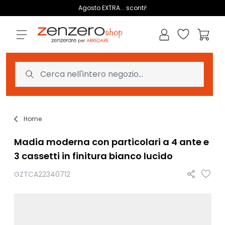
Salta al contenuto
Agosto EXTRA... sconti!
Lista dei des
Carrell
Home
Madia moderna con particolari a 4 ante e
3 cassetti in finitura bianco lucido
GZTCA22340712