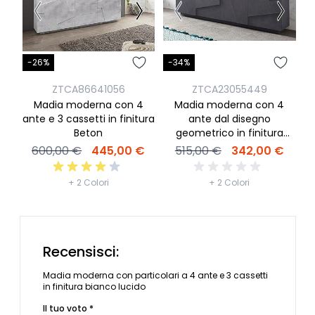
-26%
-34%
-
ZTCA86641056
ZTCA23055449
Madia moderna con 4
Madia moderna con 4
ante e 3 cassetti in finitura
ante dal disegno
Beton
geometrico in finitura
Ardesia
600,00 €
445,00 €
515,00 €
342,00 €
+ 2 Colori
+ 2 Colori
Recensisci:
Madia moderna con particolari a 4 ante e 3 cassetti
in finitura bianco lucido
Il tuo voto *