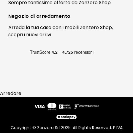
Il mio account
Sempre tantissime
offerte
da Zenzero Shop
Termini e condizioni
Bonus Mobili
Contatti
Negozio di
arredamento
Blog Arredamento
FAQ
Arreda la tua casa con i mobili Zenzero Shop,
scopri i
nuovi arrivi
Pagamenti
Reso
Arredare
Copyright © Zenzero Srl 2025. All Rights Reserved. P.IVA