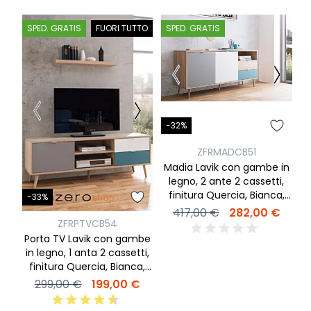
SPED. GRATIS
FUORI TUTTO
SPED. GRATIS
S
-32%
-
ZFRMADCB51
Madia Lavik con gambe in
M
legno, 2 ante 2 cassetti,
l
finitura Quercia, Bianca,
Q
-33%
Petrolio e Grigia
417,00 €
282,00 €
ZFRPTVCB54
Porta TV Lavik con gambe
in legno, 1 anta 2 cassetti,
finitura Quercia, Bianca,
Petrolio e Grigia
299,00 €
199,00 €