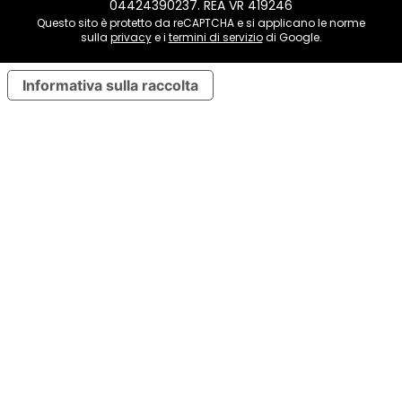
04424390237. REA VR 419246
Questo sito è protetto da reCAPTCHA e si applicano le norme
sulla
privacy
e i
termini di servizio
di Google.
Informativa sulla raccolta