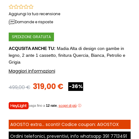
Aggiungi la tua recensione
Domande e risposte
SPEDIZIONE GRATUITA
ACQUSITA ANCHE TU:
Madia Alta di design con gambe in
legno, 2 ante 1 cassetto, finitura Quercia, Bianca, Petrolio e
Grigia
Maggiori informazioni
319,00 €
-36%
499,00 €
paga fino a
12 rate
,
scopri di più
AGOSTO extra... sconti! Codice coupon: AGOSTOX
Ordini telefonici, preventivi, info whatsapp
391 7713491