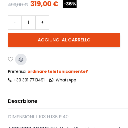
319,00 €
-36%
499,00 €
Quantità
-
+
AGGIUNGI AL CARRELLO
Preferisci
ordinare telefonicamente?
+39 391 7713491
WhatsApp
Descrizione
DIMENSIONI: L.103 H.138 P.40