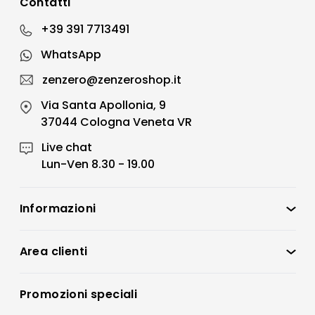
Contatti
+39 391 7713491
WhatsApp
zenzero@zenzeroshop.it
Via Santa Apollonia, 9
37044 Cologna Veneta VR
Live chat
Lun-Ven 8.30 - 19.00
Informazioni
Zenzero Shop
Condizioni di vendita
Area clienti
Accedi
Privacy policy
Registrati
Promozioni speciali
Preferenze Cookies