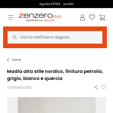
Salta al contenuto
Agosto EXTRA... sconti!
Lista dei des
Carrell
Home
Madia alta stile nordico, finitura petrolio,
grigio, bianco e quercia
GZFRMADCB53