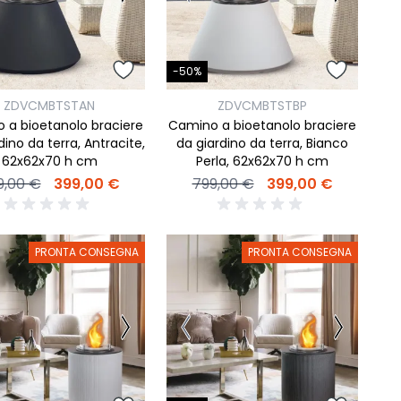
camere Like
-50%
enitore Stella
mò, armadio Atlantic
ZDVCMBTSTAN
ZDVCMBTSTBP
 a bioetanolo braciere
Camino a bioetanolo braciere
 da terra, Antracite,
da giardino da terra, Bianco
oderne notte Miss
62x62x70 h cm
Perla, 62x62x70 h cm
tti
9,00 €
399,00 €
799,00 €
399,00 €
PRONTA CONSEGNA
PRONTA CONSEGNA