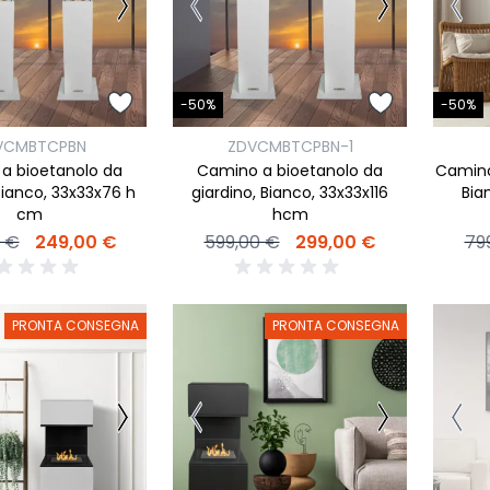
-50%
-50%
VCMBTCPBN
ZDVCMBTCPBN-1
a bioetanolo da
Camino a bioetanolo da
Camino
Bianco, 33x33x76 h
giardino, Bianco, 33x33x116
Bia
cm
hcm
 €
249,00 €
599,00 €
299,00 €
79
PRONTA CONSEGNA
PRONTA CONSEGNA