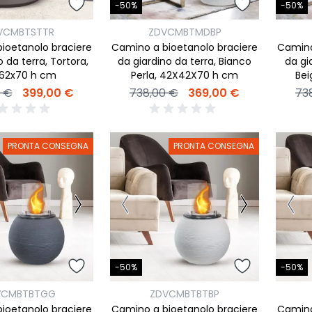
-50%
-50%
VCMBTSTTR
ZDVCMBTMDBP
ioetanolo braciere
Camino a bioetanolo braciere
Camino
o da terra, Tortora,
da giardino da terra, Bianco
da gi
62x70 h cm
Perla, 42X42X70 h cm
Bei
0 €
399,00 €
738,00 €
369,00 €
73
PRONTA CONSEGNA
PRONTA CONSEGNA
-50%
-50%
VCMBTBTGG
ZDVCMBTBTBP
ioetanolo braciere
Camino a bioetanolo braciere
Camino