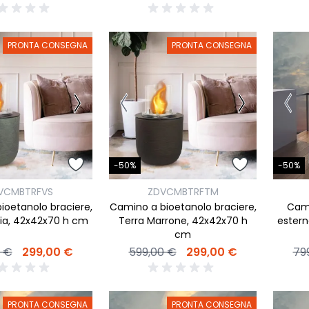
PRONTA CONSEGNA
PRONTA CONSEGNA
-50%
-50%
VCMBTRFVS
ZDVCMBTRFTM
ioetanolo braciere,
Camino a bioetanolo braciere,
Cami
via, 42x42x70 h cm
Terra Marrone, 42x42x70 h
estern
cm
0 €
299,00 €
599,00 €
299,00 €
79
PRONTA CONSEGNA
PRONTA CONSEGNA