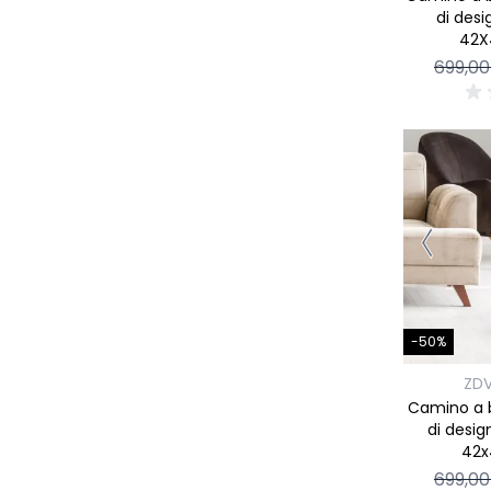
di desi
42X
699,00
-50%
ZD
Camino a 
di desig
42x
699,00