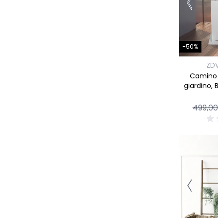
-50%
ZD
Camino 
giardino, 
499,00