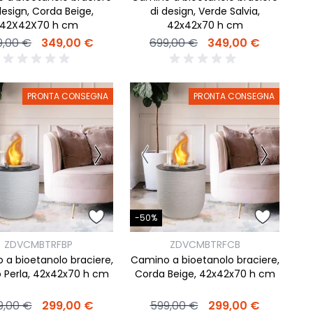
design, Corda Beige,
di design, Verde Salvia,
42X42X70 h cm
42x42x70 h cm
9,00 €
349,00 €
699,00 €
349,00 €
PRONTA CONSEGNA
PRONTA CONSEGNA
-50%
ZDVCMBTRFBP
ZDVCMBTRFCB
a bioetanolo braciere,
Camino a bioetanolo braciere,
 Perla, 42x42x70 h cm
Corda Beige, 42x42x70 h cm
9,00 €
299,00 €
599,00 €
299,00 €