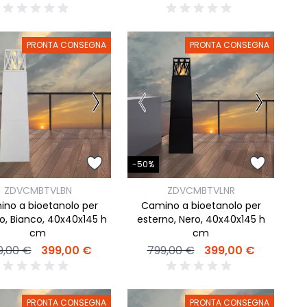
PRONTA CONSEGNA
PRONTA CONSEGNA
-50%
ZDVCMBTVLBN
ZDVCMBTVLNR
no a bioetanolo per
Camino a bioetanolo per
o, Bianco, 40x40x145 h
esterno, Nero, 40x40x145 h
cm
cm
9,00 €
399,00 €
799,00 €
399,00 €
PRONTA CONSEGNA
PRONTA CONSEGNA