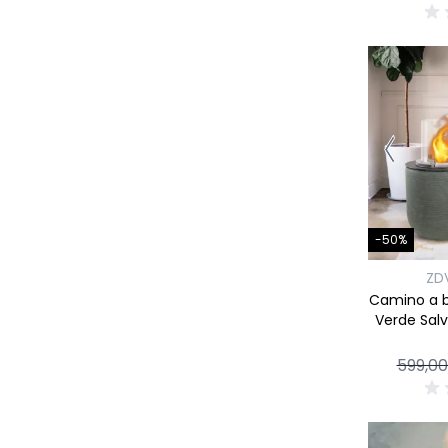
-50%
ZD
Camino a b
Verde Sal
599,0