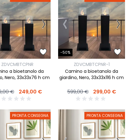
-50%
ZDVCMBTCPNR
ZDVCMBTCPNR-1
ino a bioetanolo da
Camino a bioetanolo da
no, Nero, 33x33x76 h cm
giardino, Nero, 33x33x116 h cm
9,00 €
249,00 €
599,00 €
299,00 €
PRONTA CONSEGNA
PRONTA CONSEGNA