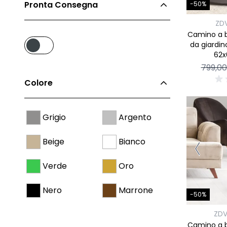
Pronta Consegna
-50%
ZD
Camino a b
da giardin
62x
799,0
Colore
Grigio
Argento
Beige
Bianco
Verde
Oro
Nero
Marrone
-50%
ZD
Camino a b