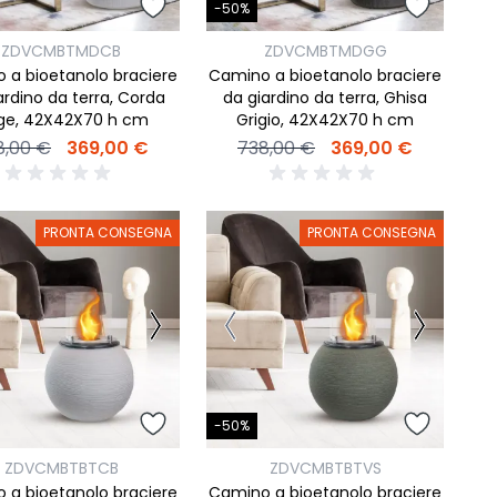
-50%
ZDVCMBTMDCB
ZDVCMBTMDGG
 a bioetanolo braciere
Camino a bioetanolo braciere
ardino da terra, Corda
da giardino da terra, Ghisa
ge, 42X42X70 h cm
Grigio, 42X42X70 h cm
8,00 €
369,00 €
738,00 €
369,00 €
PRONTA CONSEGNA
PRONTA CONSEGNA
-50%
ZDVCMBTBTCB
ZDVCMBTBTVS
 a bioetanolo braciere
Camino a bioetanolo braciere