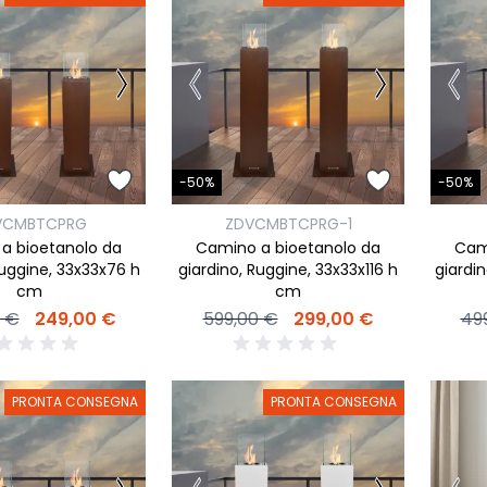
-50%
-50%
VCMBTCPRG
ZDVCMBTCPRG-1
a bioetanolo da
Camino a bioetanolo da
Cam
Ruggine, 33x33x76 h
giardino, Ruggine, 33x33x116 h
giardi
cm
cm
 €
249,00 €
599,00 €
299,00 €
49
PRONTA CONSEGNA
PRONTA CONSEGNA