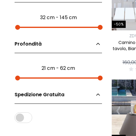
Madie industrial New Y
Mobili sala moderna P
32 cm - 145 cm
Mobili Blu
-50%
Mobili da soggiorno Str
ZD
Collezione Beta 2.0
Camino 
Profondità
Collezione Mango
tavolo, Bi
Mobili Tomasella
160,0
Mostra tutti
21 cm - 62 cm
Spedizione Gratuita