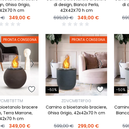
gn, Ghisa Grigio,
di design, Bianco Perla,
di 
42X70 h cm
42X42X70 h cm
 €
349,00 €
699,00 €
349,00 €
69
PRONTA CONSEGNA
PRONTA CONSEGNA
-50%
-50%
VCMBTBTTM
ZDVCMBTRFGG
bioetanolo bracere
Camino a bioetanolo braciere,
Camino 
n, Terra Marrone,
Ghisa Grigio, 42x42x70 h cm
Bianco
42x70 h cm
 €
349,00 €
599,00 €
299,00 €
59