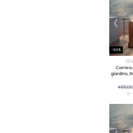
-50%
ZD
Camino 
giardino, 
499,00